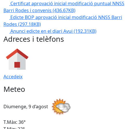
Certificat aprovació inicial modificació puntual NNSS
Barri Rodes i convenis
(436.67KB)
Edicte BOP aprovació inicial modificació NNSS Barri
Rodes
(297.18KB)
Anunci edicte en el diari Avui
(192.31KB)
Adreces i telèfons
Accedeix
Meteo
Diumenge, 9 d’agost
D
T.Màx: 36°
T