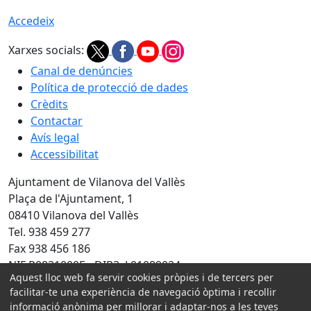
Accedeix
Xarxes socials:
Canal de denúncies
Política de protecció de dades
Crèdits
Contactar
Avís legal
Accessibilitat
Ajuntament de Vilanova del Vallès
Plaça de l'Ajuntament, 1
08410 Vilanova del Vallès
Tel. 938 459 277
Fax 938 456 186
NIF P0831000E - DIR3: L01089024
Aquest lloc web fa servir cookies pròpies i de tercers per
Amb la col·laboració de:
facilitar-te una experiència de navegació òptima i recollir
informació anònima per millorar i adaptar-nos a les teves