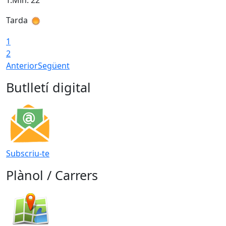
T.Min: 22°
T
Tarda
T
1
2
Anterior
Següent
Butlletí digital
Subscriu-te
Plànol / Carrers