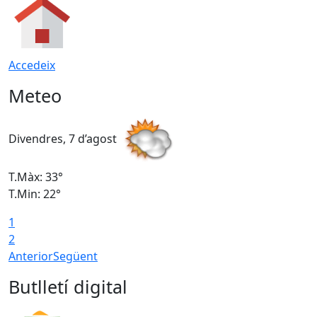
Accedeix
Meteo
Divendres, 7 d’agost
D
T.Màx: 33°
T
T.Min: 22°
T
1
2
Anterior
Següent
Butlletí digital