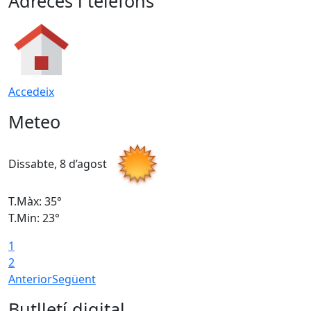
Adreces i telèfons
Accedeix
Meteo
Dissabte, 8 d’agost
D
T.Màx: 35°
T
T.Min: 23°
T
1
2
Anterior
Següent
Butlletí digital