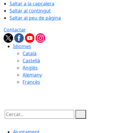
Saltar a la capçalera
Saltar al contingut
Saltar al peu de pàgina
Contactar
Idiomes
Català
Castellà
Anglès
Alemany
Francès
07.08.2026 | 23:47
Cercar:
Ajuntament