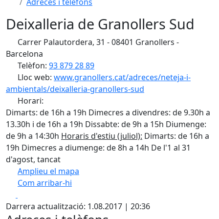
Adreces i telèfons
Deixalleria de Granollers Sud
Carrer Palautordera, 31 - 08401 Granollers -
Barcelona
Telèfon:
93 879 28 89
Lloc web:
www.granollers.cat/adreces/neteja-i-
ambientals/deixalleria-granollers-sud
Horari:
Dimarts: de 16h a 19h Dimecres a divendres: de 9.30h a
13.30h i de 16h a 19h Dissabte: de 9h a 15h Diumenge:
de 9h a 14:30h
Horaris d'estiu (juliol):
Dimarts: de 16h a
19h Dimecres a diumenge: de 8h a 14h De l'1 al 31
d'agost, tancat
Amplieu el mapa
Com arribar-hi
Leaflet
| ©
OpenStreetMap
contributors
Facebook
X
+
Darrera actualització: 1.08.2017 | 20:36
−