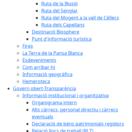
Ruta de la Il·lusió
Ruta del Senglar
Ruta del Mogent a la vall de Céllecs
Ruta dels Capellans
Destinació Biosphere
Punt d'informació turística
Fires
La Terra de la Pansa Blanca
Esdeveniments
Com arribar-hi
Informació geogràfica
Hemeroteca
Govern obert-Transparència
Informació institucional i organitzativa
Organigrama intern
Alts càrrecs, personal directiu i càrrecs
eventuals
Declaració de béns patrimonials regidors
Relació llocs de treball (RLT)