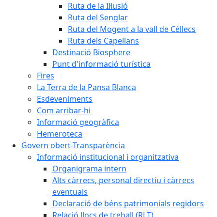
Ruta de la Il·lusió
Ruta del Senglar
Ruta del Mogent a la vall de Céllecs
Ruta dels Capellans
Destinació Biosphere
Punt d'informació turística
Fires
La Terra de la Pansa Blanca
Esdeveniments
Com arribar-hi
Informació geogràfica
Hemeroteca
Govern obert-Transparència
Informació institucional i organitzativa
Organigrama intern
Alts càrrecs, personal directiu i càrrecs
eventuals
Declaració de béns patrimonials regidors
Relació llocs de treball (RLT)