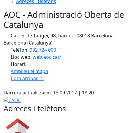
Adreces i telèfons
AOC - Administració Oberta de
Catalunya
Carrer de Tànger, 98, baixos - 08018 Barcelona -
Barcelona (Catalunya)
Telèfon:
932 724 000
Lloc web:
web.aoc.cat/
Horari:
Amplieu el mapa
Com arribar-hi
Leaflet
| ©
OpenStreetMap
contributors
Facebook
X
+
Darrera actualització: 13.09.2017 | 18:20
−
CAOC
Adreces i telèfons