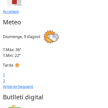
Accedeix
Meteo
Diumenge, 9 d’agost
D
T.Màx: 36°
T
T.Min: 22°
T
Tarda
T
1
2
Anterior
Següent
Butlletí digital