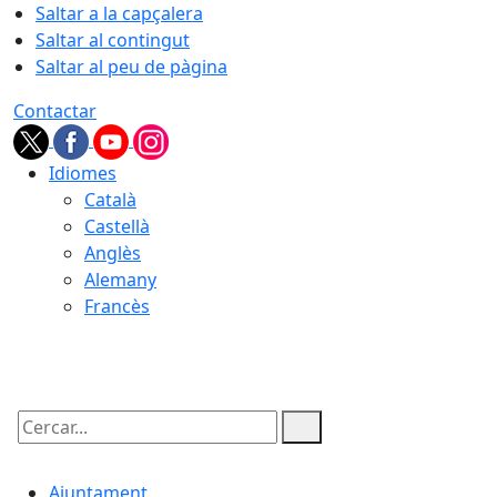
Saltar a la capçalera
Saltar al contingut
Saltar al peu de pàgina
Contactar
Idiomes
Català
Castellà
Anglès
Alemany
Francès
09.08.2026 | 12:46
Cercar:
Ajuntament