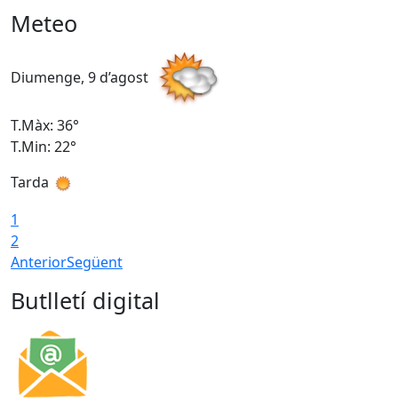
Meteo
Diumenge, 9 d’agost
D
T.Màx: 36°
T
T.Min: 22°
T
Tarda
T
1
2
Anterior
Següent
Butlletí digital