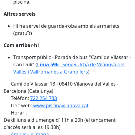
piscina.
Altres serveis
Hi ha servei de guarda-roba amb els armariets
(gratuït)
Com arribar-hi
Transport públic - Parada de bus "Camí de Vilassar -
Can Duli" (
Línia 596
- Servei Urbà de Vilanova del
Vallès i Vallromanes a Granollers
)
Camí de Vilassar, 18 - 08410 Vilanova del Vallès -
Barcelona (Catalunya)
Telèfon:
722 254 733
Lloc web:
www.piscinavilanova.cat
Horari:
De dilluns a diumenge d' 11h a 20h (el tancament
d'accés serà a les 19:30h)
Amplieu el mapa