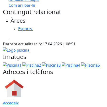
Com arribar-hi
Leaflet
| ©
OpenStreetMap
contributors
Contingut relacionat
+
Àrees
−
Esports.
Facebook
X
Darrera actualització: 17.04.2026 | 08:51
Logo piscina
Imatges
Piscina1
Piscina2
Piscina3
Piscina4
Piscina5
Adreces i telèfons
Accedeix