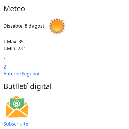
Meteo
Dissabte, 8 d’agost
D
T.Màx: 35°
T
T.Min: 23°
T
1
2
Anterior
Següent
Butlletí digital
Subscriu-te