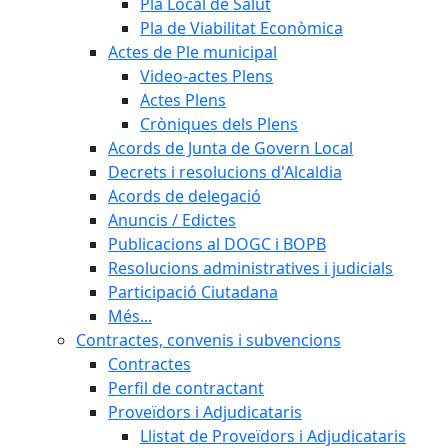
Pla Local de Salut
Pla de Viabilitat Econòmica
Actes de Ple municipal
Video-actes Plens
Actes Plens
Cròniques dels Plens
Acords de Junta de Govern Local
Decrets i resolucions d'Alcaldia
Acords de delegació
Anuncis / Edictes
Publicacions al DOGC i BOPB
Resolucions administratives i judicials
Participació Ciutadana
Més...
Contractes, convenis i subvencions
Contractes
Perfil de contractant
Proveïdors i Adjudicataris
Llistat de Proveïdors i Adjudicataris