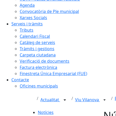
Agenda
Convocatòria de Ple municipal
Xarxes Socials
Serveis i tràmits
Tributs
Calendari Fiscal
Catàleg de serveis
Tràmits i gestions
Carpeta ciutadana
Verificació de documents
Factura electrònica
Finestreta Única Empresarial (FUE)
Contacte
Oficines municipals
Actualitat
Viu Vilanova
Nú
Notícies