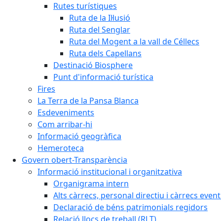
Rutes turístiques
Ruta de la Il·lusió
Ruta del Senglar
Ruta del Mogent a la vall de Céllecs
Ruta dels Capellans
Destinació Biosphere
Punt d'informació turística
Fires
La Terra de la Pansa Blanca
Esdeveniments
Com arribar-hi
Informació geogràfica
Hemeroteca
Govern obert-Transparència
Informació institucional i organitzativa
Organigrama intern
Alts càrrecs, personal directiu i càrrecs even
Declaració de béns patrimonials regidors
Relació llocs de treball (RLT)