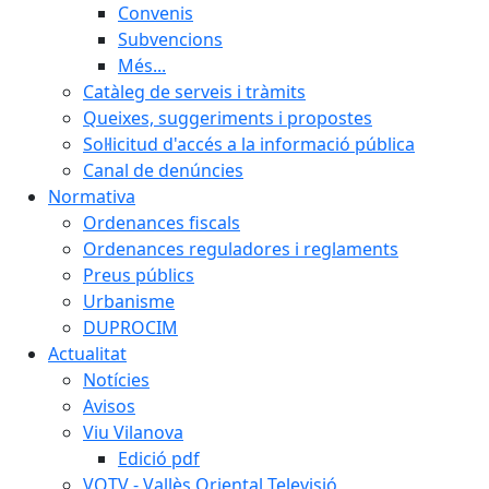
Convenis
Subvencions
Més...
Catàleg de serveis i tràmits
Queixes, suggeriments i propostes
Sol·licitud d'accés a la informació pública
Canal de denúncies
Normativa
Ordenances fiscals
Ordenances reguladores i reglaments
Preus públics
Urbanisme
DUPROCIM
Actualitat
Notícies
Avisos
Viu Vilanova
Edició pdf
VOTV - Vallès Oriental Televisió