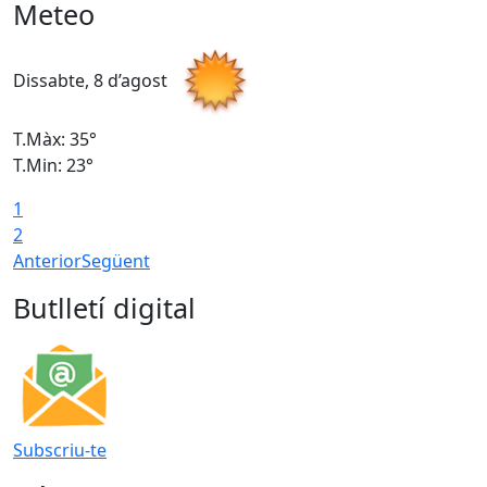
Meteo
Dissabte, 8 d’agost
D
T.Màx: 35°
T
T.Min: 23°
T
1
2
Anterior
Següent
Butlletí digital
Subscriu-te