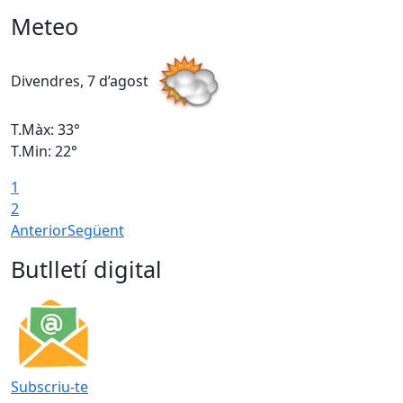
Meteo
Divendres, 7 d’agost
D
T.Màx: 33°
T
T.Min: 22°
T
1
2
Anterior
Següent
Butlletí digital
Subscriu-te