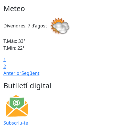
Meteo
Divendres, 7 d’agost
D
T.Màx: 33°
T
T.Min: 22°
T
1
2
Anterior
Següent
Butlletí digital
Subscriu-te