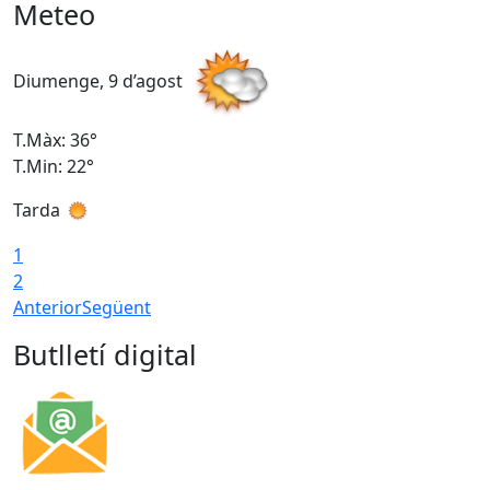
Meteo
Diumenge, 9 d’agost
D
T.Màx: 36°
T
T.Min: 22°
T
Tarda
T
1
2
Anterior
Següent
Butlletí digital