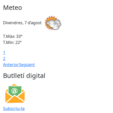
Meteo
Divendres, 7 d’agost
D
T.Màx: 33°
T
T.Min: 22°
T
1
2
Anterior
Següent
Butlletí digital
Subscriu-te