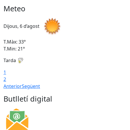
Meteo
Dijous, 6 d’agost
D
T.Màx: 33°
T
T.Min: 21°
T
Tarda
T
1
2
Anterior
Següent
Butlletí digital