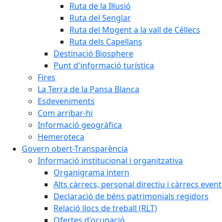
Ruta de la Il·lusió
Ruta del Senglar
Ruta del Mogent a la vall de Céllecs
Ruta dels Capellans
Destinació Biosphere
Punt d'informació turística
Fires
La Terra de la Pansa Blanca
Esdeveniments
Com arribar-hi
Informació geogràfica
Hemeroteca
Govern obert-Transparència
Informació institucional i organitzativa
Organigrama intern
Alts càrrecs, personal directiu i càrrecs even
Declaració de béns patrimonials regidors
Relació llocs de treball (RLT)
Ofertes d'ocupació