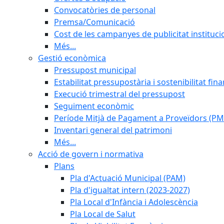
Convocatòries de personal
Premsa/Comunicació
Cost de les campanyes de publicitat instituci
Més...
Gestió econòmica
Pressupost municipal
Estabilitat pressupostària i sostenibilitat fin
Execució trimestral del pressupost
Seguiment econòmic
Període Mitjà de Pagament a Proveïdors (PM
Inventari general del patrimoni
Més...
Acció de govern i normativa
Plans
Pla d'Actuació Municipal (PAM)
Pla d'igualtat intern (2023-2027)
Pla Local d'Infància i Adolescència
Pla Local de Salut