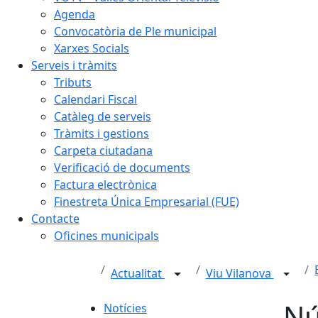
Agenda
Convocatòria de Ple municipal
Xarxes Socials
Serveis i tràmits
Tributs
Calendari Fiscal
Catàleg de serveis
Tràmits i gestions
Carpeta ciutadana
Verificació de documents
Factura electrònica
Finestreta Única Empresarial (FUE)
Contacte
Oficines municipals
Actualitat
Viu Vilanova
Nú
Notícies