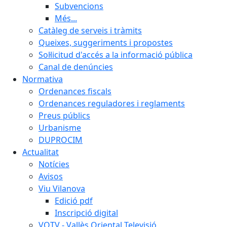
Subvencions
Més...
Catàleg de serveis i tràmits
Queixes, suggeriments i propostes
Sol·licitud d'accés a la informació pública
Canal de denúncies
Normativa
Ordenances fiscals
Ordenances reguladores i reglaments
Preus públics
Urbanisme
DUPROCIM
Actualitat
Notícies
Avisos
Viu Vilanova
Edició pdf
Inscripció digital
VOTV - Vallès Oriental Televisió