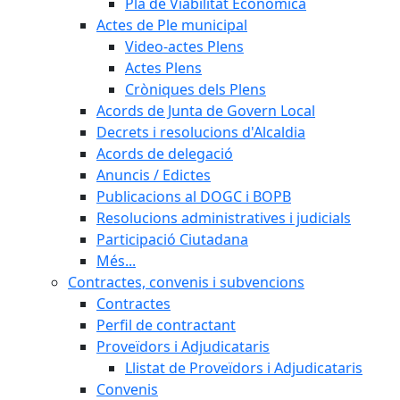
Pla de Viabilitat Econòmica
Actes de Ple municipal
Video-actes Plens
Actes Plens
Cròniques dels Plens
Acords de Junta de Govern Local
Decrets i resolucions d'Alcaldia
Acords de delegació
Anuncis / Edictes
Publicacions al DOGC i BOPB
Resolucions administratives i judicials
Participació Ciutadana
Més...
Contractes, convenis i subvencions
Contractes
Perfil de contractant
Proveïdors i Adjudicataris
Llistat de Proveïdors i Adjudicataris
Convenis