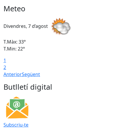
Meteo
Divendres, 7 d’agost
D
T.Màx: 33°
T
T.Min: 22°
T
1
2
Anterior
Següent
Butlletí digital
Subscriu-te