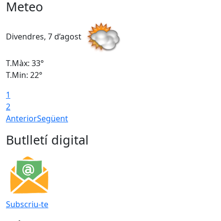
Meteo
Divendres, 7 d’agost
D
T.Màx: 33°
T
T.Min: 22°
T
1
2
Anterior
Següent
Butlletí digital
Subscriu-te