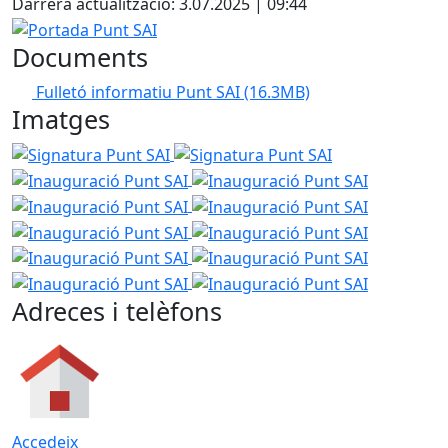
Darrera actualització: 3.07.2025 | 09:44
Portada Punt SAI
Documents
Fulletó informatiu Punt SAI
(16.3MB)
Imatges
Signatura Punt SAI
Signatura Punt SAI
Inauguració Pu
Inauguració Punt SAI
Inauguraci
Inauguració Punt SAI
Inauguraci
Inauguració Punt SAI
Inauguraci
Inauguració Punt SAI
Inauguraci
Inauguració Punt SAI
Adreces i telèfons
Accedeix