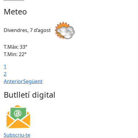
Meteo
Divendres, 7 d’agost
D
T.Màx: 33°
T
T.Min: 22°
T
1
2
Anterior
Següent
Butlletí digital
Subscriu-te