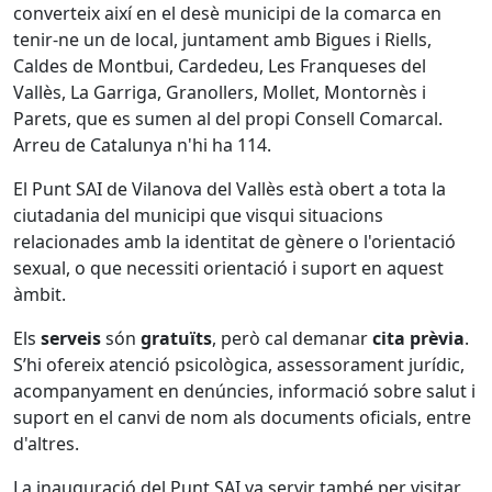
converteix així en el desè municipi de la comarca en
tenir-ne un de local, juntament amb Bigues i Riells,
Caldes de Montbui, Cardedeu, Les Franqueses del
Vallès, La Garriga, Granollers, Mollet, Montornès i
Parets, que es sumen al del propi Consell Comarcal.
Arreu de Catalunya n'hi ha 114.
El Punt SAI de Vilanova del Vallès està obert a tota la
ciutadania del municipi que visqui situacions
relacionades amb la identitat de gènere o l'orientació
sexual, o que necessiti orientació i suport en aquest
àmbit.
Els
serveis
són
gratuïts
, però cal demanar
cita prèvia
.
S’hi ofereix atenció psicològica, assessorament jurídic,
acompanyament en denúncies, informació sobre salut i
suport en el canvi de nom als documents oficials, entre
d'altres.
La inauguració del Punt SAI va servir també per visitar