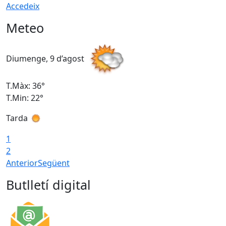
Accedeix
Meteo
Diumenge, 9 d’agost
D
T.Màx: 36°
T
T.Min: 22°
T
Tarda
T
1
2
Anterior
Següent
Butlletí digital