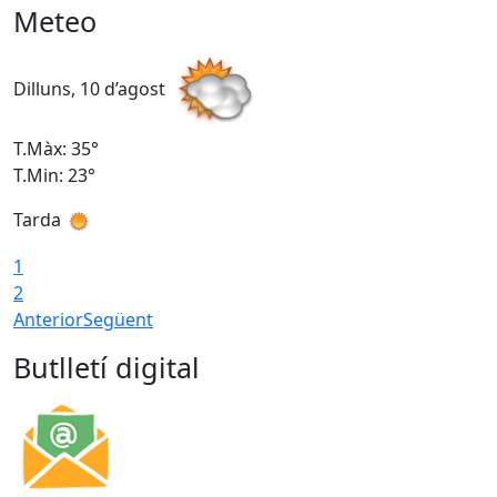
Meteo
Dilluns, 10 d’agost
D
T.Màx: 35°
T
T.Min: 23°
T
Tarda
T
1
2
Anterior
Següent
Butlletí digital