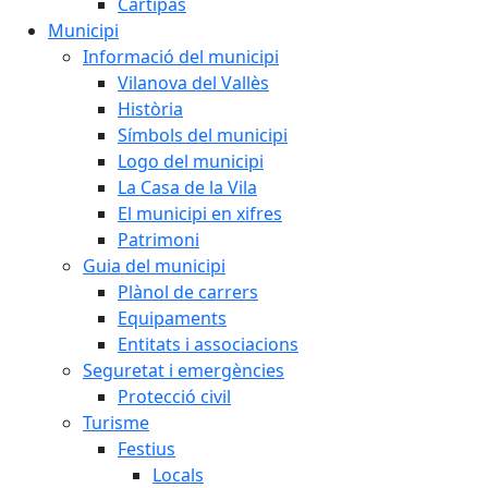
Cartipàs
Municipi
Informació del municipi
Vilanova del Vallès
Història
Símbols del municipi
Logo del municipi
La Casa de la Vila
El municipi en xifres
Patrimoni
Guia del municipi
Plànol de carrers
Equipaments
Entitats i associacions
Seguretat i emergències
Protecció civil
Turisme
Festius
Locals