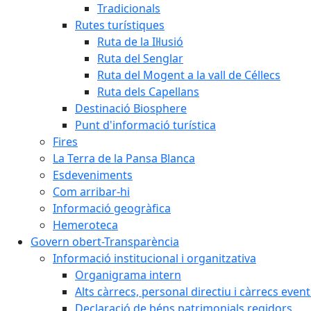
Tradicionals
Rutes turístiques
Ruta de la Il·lusió
Ruta del Senglar
Ruta del Mogent a la vall de Céllecs
Ruta dels Capellans
Destinació Biosphere
Punt d'informació turística
Fires
La Terra de la Pansa Blanca
Esdeveniments
Com arribar-hi
Informació geogràfica
Hemeroteca
Govern obert-Transparència
Informació institucional i organitzativa
Organigrama intern
Alts càrrecs, personal directiu i càrrecs even
Declaració de béns patrimonials regidors