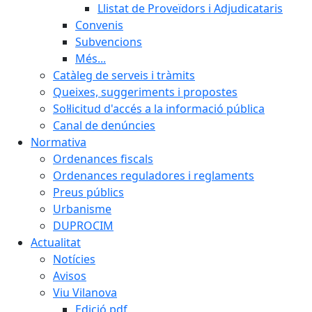
Llistat de Proveïdors i Adjudicataris
Convenis
Subvencions
Més...
Catàleg de serveis i tràmits
Queixes, suggeriments i propostes
Sol·licitud d'accés a la informació pública
Canal de denúncies
Normativa
Ordenances fiscals
Ordenances reguladores i reglaments
Preus públics
Urbanisme
DUPROCIM
Actualitat
Notícies
Avisos
Viu Vilanova
Edició pdf