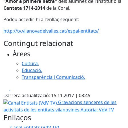
"Amor a primera lletra"
dels alumnes de l'Institut o la
Cantata 1714-2014
de la Coral.
Podeu accedir-hi a l'enllaç següent:
http://tv.vilanovadelvalles.cat/espai-entitats/
Contingut relacionat
Àrees
Cultura.
Educació.
Transparència i Comunicació.
Facebook
X
Darrera actualització: 15.11.2017 | 08:45
Canal Entitats (VdV TV)
Gravacions senceres de les
activitats de les entitats vilanovines
Autoria: VdV TV
Enllaços
Canal Entitats (VdV TV)