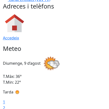
Adreces i telèfons
Accedeix
Meteo
Diumenge, 9 d’agost
D
T.Màx: 36°
T
T.Min: 22°
T
Tarda
T
1
2