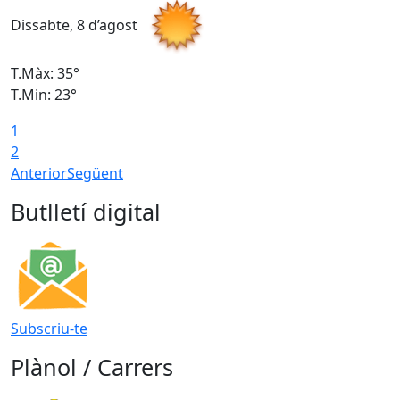
Dissabte, 8 d’agost
D
T.Màx: 35°
T
T.Min: 23°
T
1
2
Anterior
Següent
Butlletí digital
Subscriu-te
Plànol / Carrers