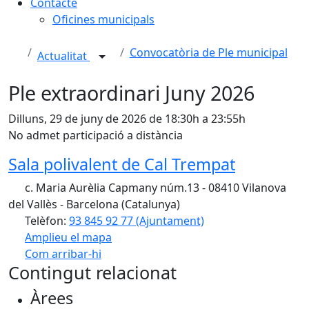
Contacte
Oficines municipals
Convocatòria de Ple municipal
Actualitat
Ple extraordinari Juny 2026
Dilluns, 29 de juny de 2026 de 18:30h a 23:55h
No admet participació a distància
Sala polivalent de Cal Trempat
c. Maria Aurèlia Capmany núm.13 - 08410 Vilanova
del Vallès - Barcelona (Catalunya)
Telèfon:
93 845 92 77 (Ajuntament)
Amplieu el mapa
Com arribar-hi
Leaflet
| ©
OpenStreetMap
contributors
Contingut relacionat
+
Àrees
−