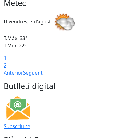
Meteo
Divendres, 7 d’agost
D
T.Màx: 33°
T
T.Min: 22°
T
1
2
Anterior
Següent
Butlletí digital
Subscriu-te