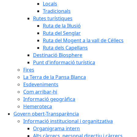
Locals
Tradicionals
Rutes turístiques
Ruta de la Il·lusió
Ruta del Senglar
Ruta del Mogent a la vall de Céllecs
Ruta dels Capellans
Destinació Biosphere
Punt d'informació turística
Fires
La Terra de la Pansa Blanca
Esdeveniments
Com arribar-hi
Informació geogràfica
Hemeroteca
Govern obert-Transparència
Informació institucional i organitzativa
Organigrama intern
Alts càrrecs, personal directiu i càrrecs