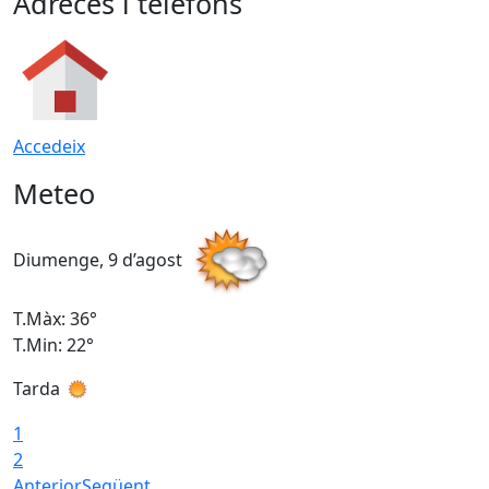
Adreces i telèfons
Accedeix
Meteo
Diumenge, 9 d’agost
D
T.Màx: 36°
T
T.Min: 22°
T
Tarda
T
1
2
Anterior
Següent