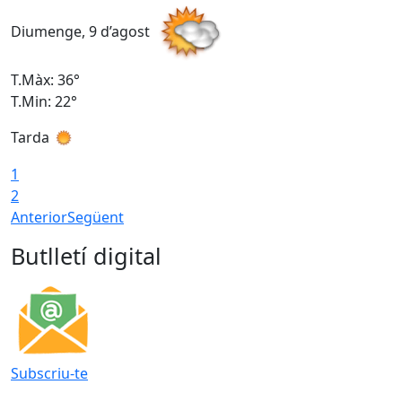
Diumenge, 9 d’agost
D
T.Màx: 36°
T
T.Min: 22°
T
Tarda
T
1
2
Anterior
Següent
Butlletí digital
Subscriu-te