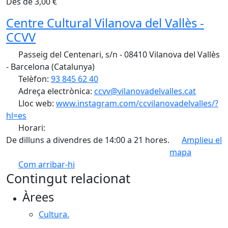
Des de 3,00 €
Centre Cultural Vilanova del Vallès -
CCVV
Passeig del Centenari, s/n - 08410 Vilanova del Vallès
- Barcelona (Catalunya)
Telèfon:
93 845 62 40
Adreça electrònica:
ccvv@vilanovadelvalles.cat
Lloc web:
www.instagram.com/ccvilanovadelvalles/?
hl=es
Horari:
De dilluns a divendres de 14:00 a 21 hores.
Amplieu el
mapa
Com arribar-hi
Leaflet
| ©
OpenStreetMap
contributors
Contingut relacionat
+
Àrees
−
Cultura.