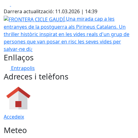
Facebook
X
Darrera actualització: 11.03.2026 | 14:39
FRONTERA CICLE GAUDÍ
Una mirada cap a les
entranyes de la postguerra als Pirineus Catalans. Un
thriller històric inspirat en les vides reals d'un grup de
persones que van posar en risc les seves vides per
salvar-ne dï¿
Enllaços
Entrapolis
Adreces i telèfons
Accedeix
Meteo