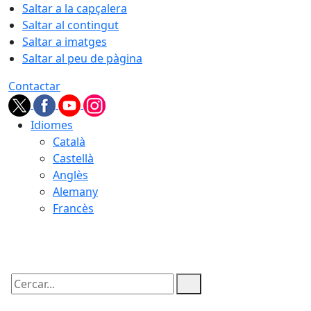
Saltar a la capçalera
Saltar al contingut
Saltar a imatges
Saltar al peu de pàgina
Contactar
Idiomes
Català
Castellà
Anglès
Alemany
Francès
10.08.2026 | 07:09
Cercar: