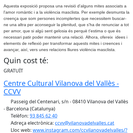
Aquesta exposició proposa una revisió d'alguns mites associats a
l'amor romàntic i a la violència masclista. Per exemple desmunta la
creença que som persones incomplertes que necessitem buscar-
ne una altra per aconseguir la plenitud, que s'ha de renunciar a tot
per amor, que si algú sent gelosia és perquè t'estima o que és
necessari patir poder mantenir una relació. Alhora, ofereix idees i
elements de reflexió per transformar aquests mites i creences i
avançar, així, vers unes relacions lliures violència masclista.
Quin cost té:
GRATUÏT
Centre Cultural Vilanova del Vallès -
CCVV
Passeig del Centenari, s/n - 08410 Vilanova del Vallès
- Barcelona (Catalunya)
Telèfon:
93 845 62 40
Adreça electrònica:
ccvv@vilanovadelvalles.cat
Lloc web:
www.instagram.com/ccvilanovadelvalles/?