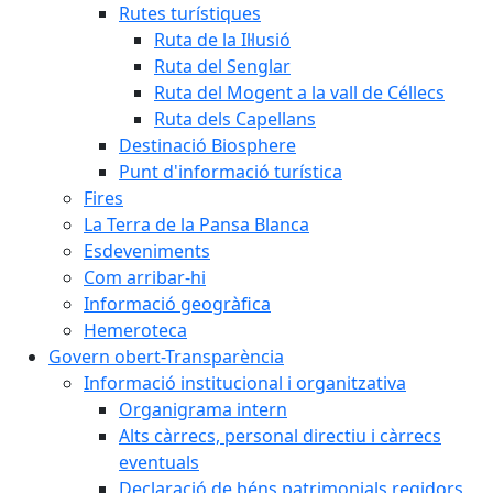
Rutes turístiques
Ruta de la Il·lusió
Ruta del Senglar
Ruta del Mogent a la vall de Céllecs
Ruta dels Capellans
Destinació Biosphere
Punt d'informació turística
Fires
La Terra de la Pansa Blanca
Esdeveniments
Com arribar-hi
Informació geogràfica
Hemeroteca
Govern obert-Transparència
Informació institucional i organitzativa
Organigrama intern
Alts càrrecs, personal directiu i càrrecs
eventuals
Declaració de béns patrimonials regidors