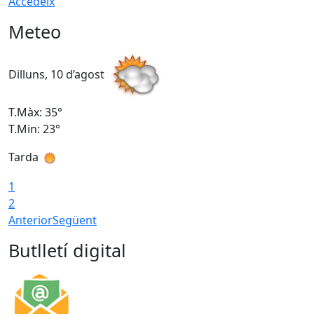
Accedeix
Meteo
Dilluns, 10 d’agost
D
T.Màx: 35°
T
T.Min: 23°
T
Tarda
T
1
2
Anterior
Següent
Butlletí digital