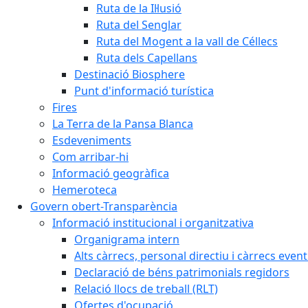
Ruta de la Il·lusió
Ruta del Senglar
Ruta del Mogent a la vall de Céllecs
Ruta dels Capellans
Destinació Biosphere
Punt d'informació turística
Fires
La Terra de la Pansa Blanca
Esdeveniments
Com arribar-hi
Informació geogràfica
Hemeroteca
Govern obert-Transparència
Informació institucional i organitzativa
Organigrama intern
Alts càrrecs, personal directiu i càrrecs even
Declaració de béns patrimonials regidors
Relació llocs de treball (RLT)
Ofertes d'ocupació