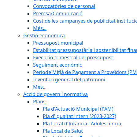
Convocatòries de personal
Premsa/Comunicació
Cost de les campanyes de publicitat instituci
Més...
Gestió econòmica
Pressupost municipal
Estabilitat pressupostària i sostenibilitat fin
Execució trimestral del pressupost
Seguiment econòmic
Període Mitjà de Pagament a Proveïdors (PM
Inventari general del patrimoni
Més...
Acció de govern i normativa
Plans
Pla d'Actuació Municipal (PAM)
Pla d'igualtat intern (2023-2027)
Pla Local d'Infància i Adolescència
Pla Local de Salut