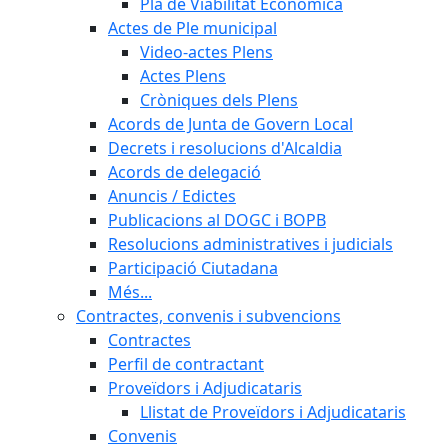
Pla de Viabilitat Econòmica
Actes de Ple municipal
Video-actes Plens
Actes Plens
Cròniques dels Plens
Acords de Junta de Govern Local
Decrets i resolucions d'Alcaldia
Acords de delegació
Anuncis / Edictes
Publicacions al DOGC i BOPB
Resolucions administratives i judicials
Participació Ciutadana
Més...
Contractes, convenis i subvencions
Contractes
Perfil de contractant
Proveïdors i Adjudicataris
Llistat de Proveïdors i Adjudicataris
Convenis