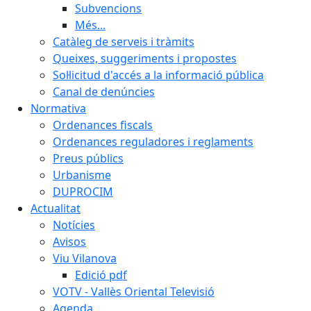
Subvencions
Més...
Catàleg de serveis i tràmits
Queixes, suggeriments i propostes
Sol·licitud d'accés a la informació pública
Canal de denúncies
Normativa
Ordenances fiscals
Ordenances reguladores i reglaments
Preus públics
Urbanisme
DUPROCIM
Actualitat
Notícies
Avisos
Viu Vilanova
Edició pdf
VOTV - Vallès Oriental Televisió
Agenda