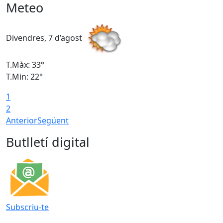
Meteo
Divendres, 7 d’agost
D
T.Màx: 33°
T
T.Min: 22°
T
1
2
Anterior
Següent
Butlletí digital
Subscriu-te