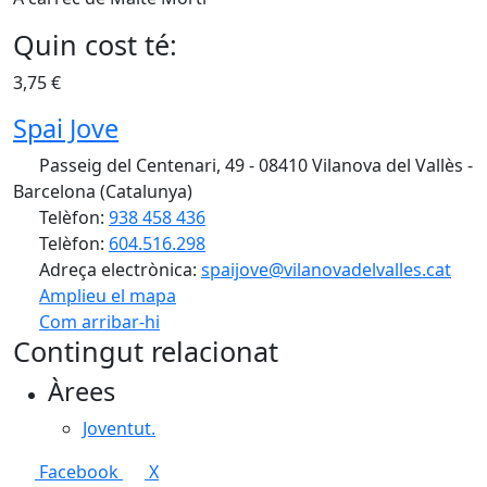
Quin cost té:
3,75 €
Spai Jove
Passeig del Centenari, 49 - 08410 Vilanova del Vallès -
Barcelona (Catalunya)
Telèfon:
938 458 436
Telèfon:
604.516.298
Adreça electrònica:
spaijove@vilanovadelvalles.cat
Amplieu el mapa
Com arribar-hi
Leaflet
| ©
OpenStreetMap
contributors
Contingut relacionat
+
Àrees
−
Joventut.
Facebook
X