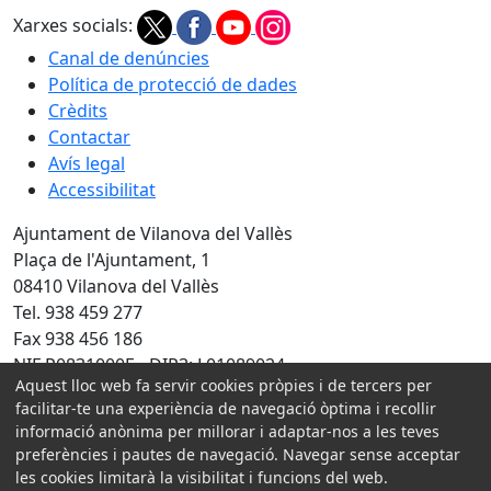
Xarxes socials:
Canal de denúncies
Política de protecció de dades
Crèdits
Contactar
Avís legal
Accessibilitat
Ajuntament de Vilanova del Vallès
Plaça de l'Ajuntament, 1
08410 Vilanova del Vallès
Tel. 938 459 277
Fax 938 456 186
NIF P0831000E - DIR3: L01089024
Aquest lloc web fa servir cookies pròpies i de tercers per
Amb la col·laboració de:
facilitar-te una experiència de navegació òptima i recollir
informació anònima per millorar i adaptar-nos a les teves
preferències i pautes de navegació. Navegar sense acceptar
les cookies limitarà la visibilitat i funcions del web.