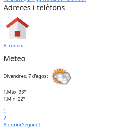
Adreces i telèfons
Accedeix
Meteo
Divendres, 7 d’agost
D
T.Màx: 33°
T
T.Min: 22°
T
1
2
Anterior
Següent