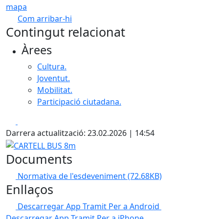
mapa
Com arribar-hi
Leaflet
| ©
OpenStreetMap
contributors
Contingut relacionat
+
Àrees
−
Cultura.
Joventut.
Mobilitat.
Participació ciutadana.
Facebook
X
Darrera actualització: 23.02.2026 | 14:54
CARTELL BUS 8m
Documents
Normativa de l'esdeveniment
(72.68KB)
Enllaços
Descarregar App Tramit
Per a Android
Descarregar App Tramit
Per a iPhone