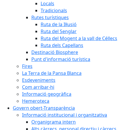
Locals
Tradicionals
Rutes turístiques
Ruta de la Il·lusió
Ruta del Senglar
Ruta del Mogent a la vall de Céllecs
Ruta dels Capellans
Destinació Biosphere
Punt d'informació turística
Fires
La Terra de la Pansa Blanca
Esdeveniments
Com arribar-hi
Informació geogràfica
Hemeroteca
Govern obert-Transparència
Informació institucional i organitzativa
Organigrama intern
Alts càrrecs, personal directiu i càrrecs