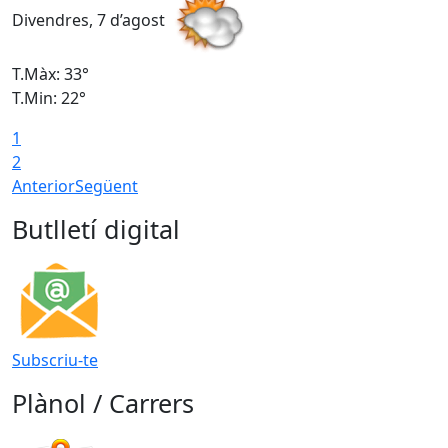
Divendres, 7 d’agost
D
T.Màx: 33°
T
T.Min: 22°
T
1
2
Anterior
Següent
Butlletí digital
Subscriu-te
Plànol / Carrers