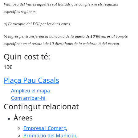
Vilanova del Vallès aquelles sol·licituds que compleixin els requisits
específics següents:
a) Fotocopia del DNI per les dues cares.
b) Ingrés per transferència bancària de la
quota de 10’00 euros
al compte
especificat en el termini de 10 dies abans de la celebració del mercat.
Quin cost té:
10€
Plaça Pau Casals
Amplieu el mapa
Com arribar-hi
Leaflet
| ©
OpenStreetMap
contributors
Contingut relacionat
+
Àrees
−
Empresa i Comerç.
Promoció del Municipi.