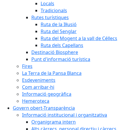
Locals
Tradicionals
Rutes turístiques
Ruta de la Il·lusió
Ruta del Senglar
Ruta del Mogent a la vall de Céllecs
Ruta dels Capellans
Destinació Biosphere
Punt d'informació turística
Fires
La Terra de la Pansa Blanca
Esdeveniments
Com arribar-hi
Informació geogràfica
Hemeroteca
Govern obert-Transparència
Informació institucional i organitzativa
Organigrama intern
Alts càrrecs, personal directiu i càrrecs