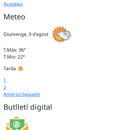
Accedeix
Meteo
Diumenge, 9 d’agost
D
T.Màx: 36°
T
T.Min: 22°
T
Tarda
T
1
2
Anterior
Següent
Butlletí digital