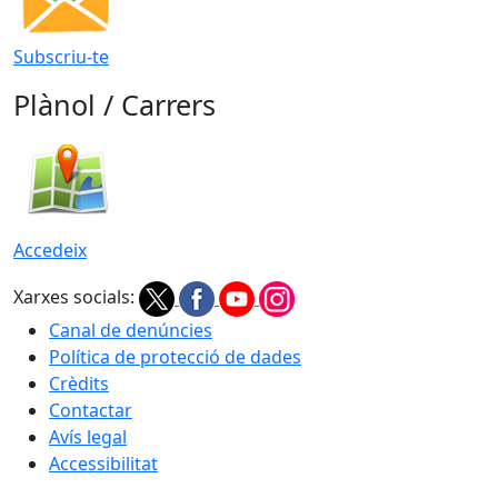
Subscriu-te
Plànol / Carrers
Accedeix
Xarxes socials:
Canal de denúncies
Política de protecció de dades
Crèdits
Contactar
Avís legal
Accessibilitat