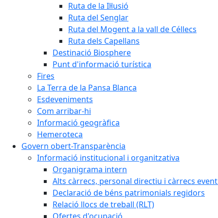
Ruta de la Il·lusió
Ruta del Senglar
Ruta del Mogent a la vall de Céllecs
Ruta dels Capellans
Destinació Biosphere
Punt d'informació turística
Fires
La Terra de la Pansa Blanca
Esdeveniments
Com arribar-hi
Informació geogràfica
Hemeroteca
Govern obert-Transparència
Informació institucional i organitzativa
Organigrama intern
Alts càrrecs, personal directiu i càrrecs even
Declaració de béns patrimonials regidors
Relació llocs de treball (RLT)
Ofertes d'ocupació