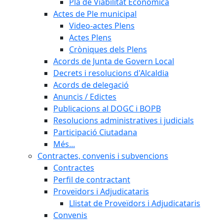
Pla de Viabilitat Econòmica
Actes de Ple municipal
Video-actes Plens
Actes Plens
Cròniques dels Plens
Acords de Junta de Govern Local
Decrets i resolucions d'Alcaldia
Acords de delegació
Anuncis / Edictes
Publicacions al DOGC i BOPB
Resolucions administratives i judicials
Participació Ciutadana
Més...
Contractes, convenis i subvencions
Contractes
Perfil de contractant
Proveïdors i Adjudicataris
Llistat de Proveïdors i Adjudicataris
Convenis