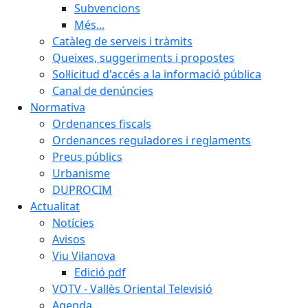
Subvencions
Més...
Catàleg de serveis i tràmits
Queixes, suggeriments i propostes
Sol·licitud d'accés a la informació pública
Canal de denúncies
Normativa
Ordenances fiscals
Ordenances reguladores i reglaments
Preus públics
Urbanisme
DUPROCIM
Actualitat
Notícies
Avisos
Viu Vilanova
Edició pdf
VOTV - Vallès Oriental Televisió
Agenda