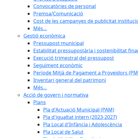
Convocatòries de personal
Premsa/Comunicació
Cost de les campanyes de publicitat instituci
Més...
Gestió econòmica
Pressupost municipal
Estabilitat pressupostària i sostenibilitat fin
Execució trimestral del pressupost
Seguiment econòmic
Període Mitjà de Pagament a Proveïdors (PM
Inventari general del patrimoni
Més...
Acció de govern i normativa
Plans
Pla d'Actuació Municipal (PAM)
Pla d'igualtat intern (2023-2027)
Pla Local d'Infància i Adolescència
Pla Local de Salut