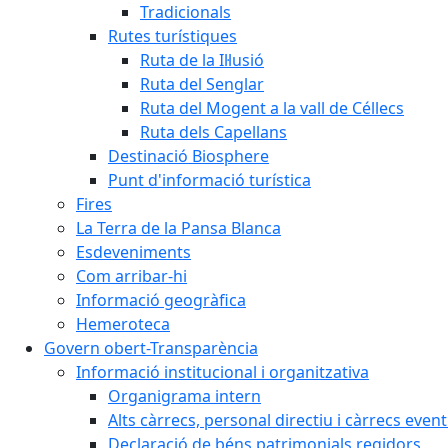
Tradicionals
Rutes turístiques
Ruta de la Il·lusió
Ruta del Senglar
Ruta del Mogent a la vall de Céllecs
Ruta dels Capellans
Destinació Biosphere
Punt d'informació turística
Fires
La Terra de la Pansa Blanca
Esdeveniments
Com arribar-hi
Informació geogràfica
Hemeroteca
Govern obert-Transparència
Informació institucional i organitzativa
Organigrama intern
Alts càrrecs, personal directiu i càrrecs even
Declaració de béns patrimonials regidors