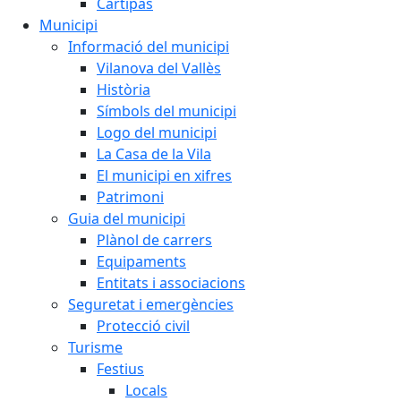
Cartipàs
Municipi
Informació del municipi
Vilanova del Vallès
Història
Símbols del municipi
Logo del municipi
La Casa de la Vila
El municipi en xifres
Patrimoni
Guia del municipi
Plànol de carrers
Equipaments
Entitats i associacions
Seguretat i emergències
Protecció civil
Turisme
Festius
Locals