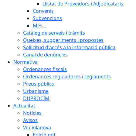
Llistat de Proveïdors i Adjudicataris
Convenis
Subvencions
Més...
Catàleg de serveis i tràmits
Queixes, suggeriments i propostes
Sol·licitud d'accés a la informació pública
Canal de denúncies
Normativa
Ordenances fiscals
Ordenances reguladores i reglaments
Preus públics
Urbanisme
DUPROCIM
Actualitat
Notícies
Avisos
Viu Vilanova
Edició pdf