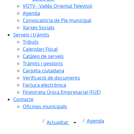
VOTV - Vallès Oriental Televisió
Agenda
Convocatòria de Ple municipal
Xarxes Socials
Serveis i tràmits
Tributs
Calendari Fiscal
Catàleg de serveis
Tràmits i gestions
Carpeta ciutadana
Verificació de documents
Factura electrònica
Finestreta Única Empresarial (FUE)
Contacte
Oficines municipals
Agenda
Actualitat