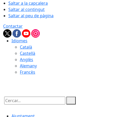
Saltar a la capçalera
Saltar al contingut
Saltar al peu de pàgina
Contactar
Idiomes
Català
Castellà
Anglès
Alemany
Francès
06.08.2026 | 08:46
Cercar:
Ajuntament