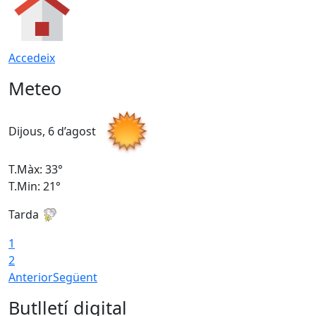
Accedeix
Meteo
Dijous, 6 d’agost
D
T.Màx: 33°
T
T.Min: 21°
T
Tarda
T
1
2
Anterior
Següent
Butlletí digital