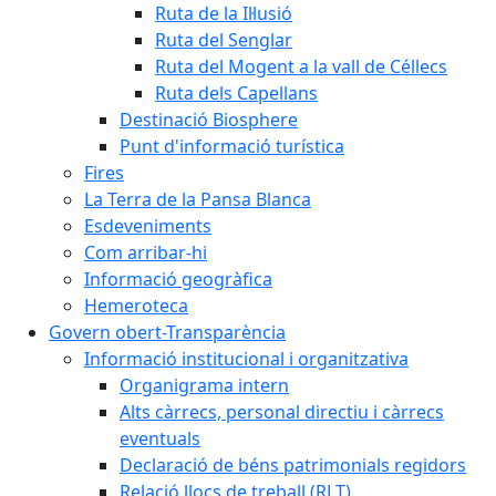
Ruta de la Il·lusió
Ruta del Senglar
Ruta del Mogent a la vall de Céllecs
Ruta dels Capellans
Destinació Biosphere
Punt d'informació turística
Fires
La Terra de la Pansa Blanca
Esdeveniments
Com arribar-hi
Informació geogràfica
Hemeroteca
Govern obert-Transparència
Informació institucional i organitzativa
Organigrama intern
Alts càrrecs, personal directiu i càrrecs
eventuals
Declaració de béns patrimonials regidors
Relació llocs de treball (RLT)