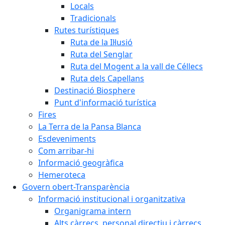
Locals
Tradicionals
Rutes turístiques
Ruta de la Il·lusió
Ruta del Senglar
Ruta del Mogent a la vall de Céllecs
Ruta dels Capellans
Destinació Biosphere
Punt d'informació turística
Fires
La Terra de la Pansa Blanca
Esdeveniments
Com arribar-hi
Informació geogràfica
Hemeroteca
Govern obert-Transparència
Informació institucional i organitzativa
Organigrama intern
Alts càrrecs, personal directiu i càrrecs