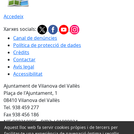
Accedeix
Xarxes socials:
Canal de denúncies
Política de protecció de dades
Crèdits
Contactar
Avís legal
Accessibilitat
Ajuntament de Vilanova del Vallès
Plaça de l'Ajuntament, 1
08410 Vilanova del Vallès
Tel. 938 459 277
Fax 938 456 186
NIF P0831000E - DIR3: L01089024
Aquest lloc web fa servir cookies pròpies i de tercers per
Amb la col·laboració de:
facilitar-te una experiència de navegació òptima i recollir