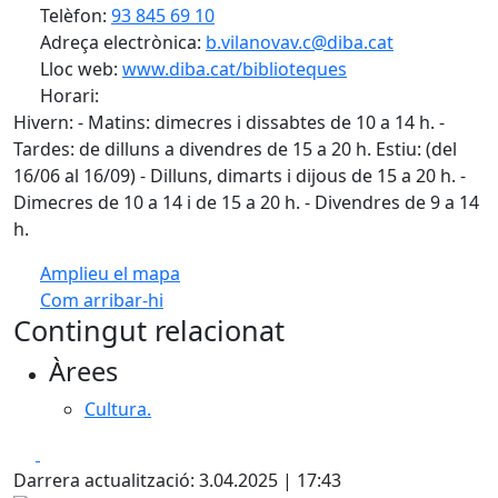
Telèfon:
93 845 69 10
Adreça electrònica:
b.vilanovav.c@diba.cat
Lloc web:
www.diba.cat/biblioteques
Horari:
Hivern: - Matins: dimecres i dissabtes de 10 a 14 h. -
Tardes: de dilluns a divendres de 15 a 20 h. Estiu: (del
16/06 al 16/09) - Dilluns, dimarts i dijous de 15 a 20 h. -
Dimecres de 10 a 14 i de 15 a 20 h. - Divendres de 9 a 14
h.
Amplieu el mapa
Com arribar-hi
Leaflet
| ©
OpenStreetMap
contributors
Contingut relacionat
+
Àrees
−
Cultura.
Facebook
X
Darrera actualització: 3.04.2025 | 17:43