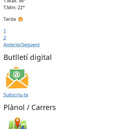
T.Màx: 36°
T
T.Min: 22°
T
Tarda
T
1
2
Anterior
Següent
Butlletí digital
Subscriu-te
Plànol / Carrers