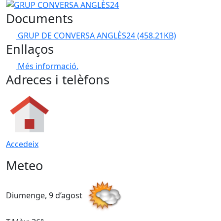
GRUP CONVERSA ANGLÈS24
Documents
GRUP DE CONVERSA ANGLÈS24
(458.21KB)
Enllaços
Més informació.
Adreces i telèfons
Accedeix
Meteo
Diumenge, 9 d’agost
D